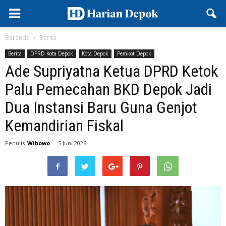
Beranda
Berita
Berita
DPRD Kota Depok
Kota Depok
Pemkot Depok
Ade Supriyatna Ketua DPRD Ketok
Palu Pemecahan BKD Depok Jadi
Dua Instansi Baru Guna Genjot
Kemandirian Fiskal
Penulis
Wibowo
-
5 Juni 2026