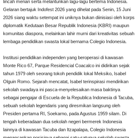
lincah menari serta melantunkan lagu-lagu bertema Indonesia.
Gelaran bertajuk Indofest 2026 yang dihelat pada Senin, 15 Juni
2026 siang waktu setempat ini uniknya bukan diinisiasi oleh korps
diplomatik Kedutaan Besar Republik Indonesia (KBRI) maupun
komunitas diaspora, melainkan lahir murni dari kreativitas sebuah
lembaga pendidikan swasta lokal bernama Colegio Indonesia.
Institusi pendidikan independen yang beroperasi di kawasan
Monte Rico 67, Parque Residencial Coacalco ini didirikan sejak
tahun 1979 oleh seorang tokoh pendidik lokal Meksiko, Isabel
Olguin Romo. Sejarah mencatat, Isabel terinspirasi mendirikan
sekolah swadaya ini pasca-menyelesaikan masa baktinya
sebagai pengajar di Escuela de la Republica Indonesia di Tacuba,
sebuah sekolah legendaris yang diresmikan langsung oleh
Presiden pertama RI, Soekarno, pada Agustus 1959 silam. Di
tengah keberadaan dua sekolah negeri bermerek Indonesia
lainnya di kawasan Tacuba dan Itzapalapa, Colegio Indonesia
menancapkan posisinya sebagai satu-satunya sekolah swasta