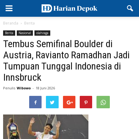
Beranda
Berita
Berita
Nasional
olahraga
Tembus Semifinal Boulder di
Austria, Ravianto Ramadhan Jadi
Tumpuan Tunggal Indonesia di
Innsbruck
Penulis
Wibowo
-
18 Juni 2026