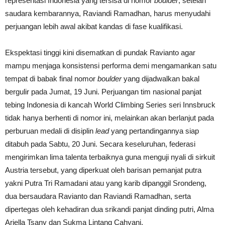
representasi Indonesia yang tersisa di nomor
boulder
, setelah
saudara kembarannya, Raviandi Ramadhan, harus menyudahi
perjuangan lebih awal akibat kandas di fase kualifikasi.
Ekspektasi tinggi kini disematkan di pundak Ravianto agar
mampu menjaga konsistensi performa demi mengamankan satu
tempat di babak final nomor
boulder
yang dijadwalkan bakal
bergulir pada Jumat, 19 Juni. Perjuangan tim nasional panjat
tebing Indonesia di kancah World Climbing Series seri Innsbruck
tidak hanya berhenti di nomor ini, melainkan akan berlanjut pada
perburuan medali di disiplin
lead
yang pertandingannya siap
ditabuh pada Sabtu, 20 Juni. Secara keseluruhan, federasi
mengirimkan lima talenta terbaiknya guna menguji nyali di sirkuit
Austria tersebut, yang diperkuat oleh barisan pemanjat putra
yakni Putra Tri Ramadani atau yang karib dipanggil Srondeng,
dua bersaudara Ravianto dan Raviandi Ramadhan, serta
dipertegas oleh kehadiran dua srikandi panjat dinding putri, Alma
Ariella Tsany dan Sukma Lintang Cahyani.