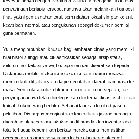
kesesuaiannya dengan Peraturan Wali Kota mengenai JRA. Hasil
penyaringan berlapis tersebut nantinya akan melahirkan tiga opsi
final, yakni pemusnahan total, pemindahan lokasi simpan ke unit
kearsipan internal, atau pengukuhan sebagai dokumen bernilai
guna permanen.
Yulia mengimbuhkan, khusus bagi lembaran dinas yang memiliki
nilai historis tinggi atau diklasifikasikan sebagai arsip statis,
seluruh hak kelolanya wajib dilaporkan dan diserahkan kepada
Diskarpus melalui mekanisme akuisisi resmi demi merawat
memori kolektif jalannya roda pemerintahan daerah dari masa ke
masa. Sementara untuk dokumen permanen non-sejarah, hak
penyimpanannya tetap didelegasikan di internal dinas asal sesuai
kaidah hukum yang berlaku. Sebagai langkah konkret pasca-
pelatihan, Diskarpus menginstruksikan seluruh jajaran perangkat
daerah untuk segera melakukan audit mandiri dan inventarisasi
total terhadap kepemilikan berkas mereka guna memastikan
percepatan program penyusutan ini berjalan serentak demi