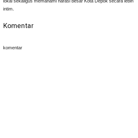
lokal sekaligus memahami narasi besar Kota Depok secara lebih
intim.
Komentar
komentar