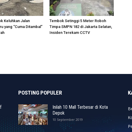
k Keluhkan Jalan
Tembok Setinggi 5 Meter Roboh
ru yang “Cuma Ditambal”
Timpa SMPN 182 di Jakarta Selatan,
rah
Insiden Terekam CCTV
POSTING POPULER
K
f
Inilah 10 Mall Terbesar di Kota
Be
Depok
K
10 September 2019
P