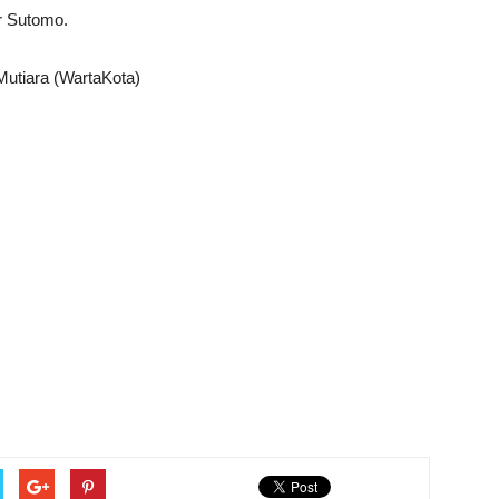
ar Sutomo.
 Mutiara (WartaKota)