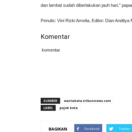
dan lambat sudah diberlakukan jauh hari,” pap
Penulis: Vini Rizki Amelia, Editor: Dian Anditya
Komentar
komentar
SUMBER
wartakota.tribunnews.com
LABEL
pojok kota
BAGIKAN
Facebook
Twitter