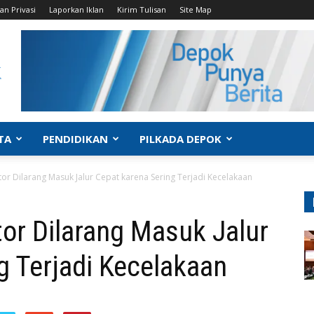
an Privasi
Laporkan Iklan
Kirim Tulisan
Site Map
TA
PENDIDIKAN
PILKADA DEPOK
or Dilarang Masuk Jalur Cepat karena Sering Terjadi Kecelakaan
or Dilarang Masuk Jalur
g Terjadi Kecelakaan