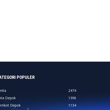
ATEGORI POPULER
rita
2474
ota Depok
1396
emkot Depok
1134