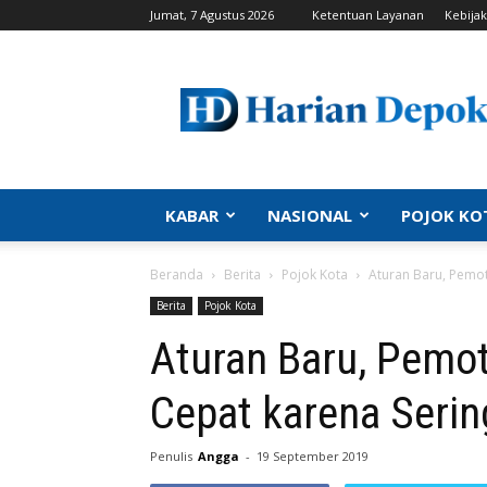
Jumat, 7 Agustus 2026
Ketentuan Layanan
Kebijak
Harian
Depok
|
Berita
Depok,
Kabar
Depok,
KABAR
NASIONAL
POJOK KO
Politik
Depok,
Beranda
Berita
Pojok Kota
Aturan Baru, Pemot
Info
Depok,
Berita
Pojok Kota
Portal
Aturan Baru, Pemot
Depok
Cepat karena Serin
Penulis
Angga
-
19 September 2019