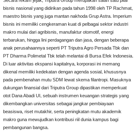
Secara rekam jejak, Triputra Group merupakan salah satu pilar
bisnis nasional yang didirikan pada tahun 1998 oleh TP Rachmat,
maestro bisnis yang juga mantan nakhoda Grup Astra. Imperium
bisnis ini memiliki cengkeraman kuat di pelbagai sektor industri
makro mulai dari agribisnis, manufaktur otomotif, energi
terbarukan, hingga lini perdagangan dan jasa, dengan beberapa
anak perusahaannya seperti PT Triputra Agro Persada Tbk dan
PT Dharma Polimetal Tbk telah melantai di Bursa Efek Indonesia.
Di luar aktivitas ekspansi kapitalnya, korporasi ini memang
dikenal memiliki kedekatan dengan agenda sosial, khususnya
pada pembenahan mutu SDM lewat skema filantropi. Masuknya
dukungan finansial dari Triputra Group dipastikan memperkuat
otot Dana Abadi UI, sebuah instrumen keuangan strategis yang
dikembangkan universitas sebagai jangkar pembiayaan
beasiswa, riset mutakhir, serta peningkatan mutu akademik
makro guna mewujudkan kontribusi riil dunia kampus bagi
pembangunan bangsa.